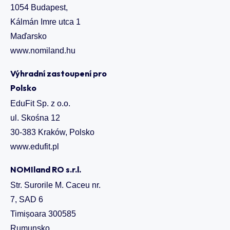
1054 Budapest,
Kálmán Imre utca 1
Maďarsko
www.nomiland.hu
Výhradní zastoupení pro
Polsko
EduFit Sp. z o.o.
ul. Skośna 12
30-383 Kraków, Polsko
www.edufit.pl
NOMIland RO s.r.l.
Str. Surorile M. Caceu nr.
7, SAD 6
Timișoara 300585
Rumunsko