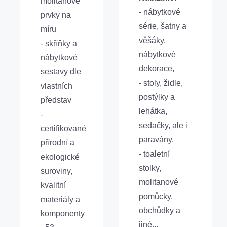
molitanové
- nábytkové
prvky na
série, šatny a
míru
věšáky,
- skříňky a
nábytkové
nábytkové
dekorace,
sestavy dle
- stoly, židle,
vlastních
postýlky a
představ
lehátka,
-
sedačky, ale i
certifikované
paravány,
přírodní a
- toaletní
ekologické
stolky,
suroviny,
molitanové
kvalitní
pomůcky,
materiály a
obchůdky a
komponenty
jiné...