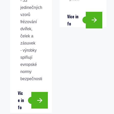
- 53
jedinečných
vzorů
V
í
c
e
i
n
frézování
f
o
dvířek,
čelek a
zásuvek
- výrobky
splňují
evropské
normy
bezpečnosti
V
í
c
e
i
n
f
o