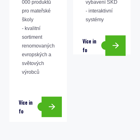
000 produktů
vybavení ŠKD
pro mateřské
- interaktivní
školy
systémy
- kvalitní
sortiment
V
í
c
e
i
n
renomovaných
f
o
evropských a
světových
výrobců
V
í
c
e
i
n
f
o