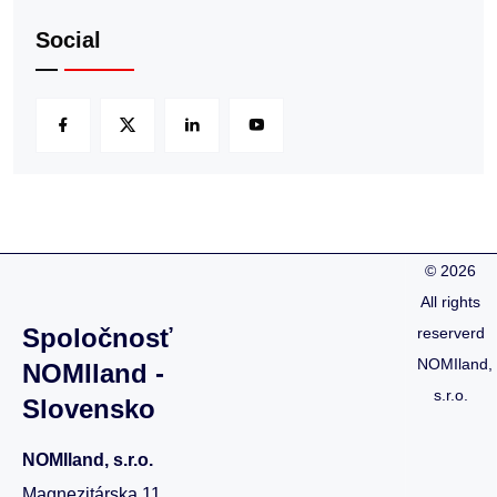
Social
©
2026
All rights
Spoločnosť
reserverd
NOMIland,
NOMIland -
s.r.o.
Slovensko
NOMIland, s.r.o.
Magnezitárska 11