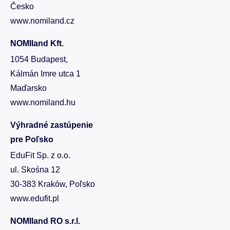
Česko
www.nomiland.cz
NOMIland Kft.
1054 Budapest,
Kálmán Imre utca 1
Maďarsko
www.nomiland.hu
Výhradné zastúpenie
pre Poľsko
EduFit Sp. z o.o.
ul. Skośna 12
30-383 Kraków, Poľsko
www.edufit.pl
NOMIland RO s.r.l.