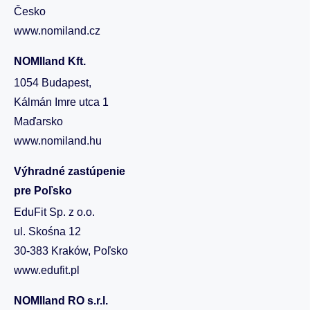
Česko
www.nomiland.cz
NOMIland Kft.
1054 Budapest,
Kálmán Imre utca 1
Maďarsko
www.nomiland.hu
Výhradné zastúpenie
pre Poľsko
EduFit Sp. z o.o.
ul. Skośna 12
30-383 Kraków, Poľsko
www.edufit.pl
NOMIland RO s.r.l.